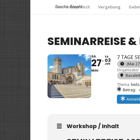
Über mich
Vergebung
Gebet
SEMINARREISE & 
SA
7 TAGE S
SA
27
03
(Mai 27)
JUN
Organisator
MAI
Basalet
Thema
heil
Betrag:
Anmel
Workshop / Inhalt