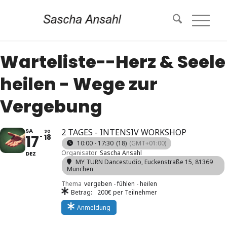
Warteliste--Herz & Seele
heilen - Wege zur
Vergebung
SA
2 TAGES - INTENSIV WORKSHOP
SO
17
18
10:00 - 17:30
(18)
(GMT+01:00)
Organisator
Sascha Ansahl
DEZ
MY TURN Dancestudio
, Euckenstraße 15, 81369
München
Thema
vergeben - fühlen - heilen
Betrag:
200€ per Teilnehmer
Anmeldung