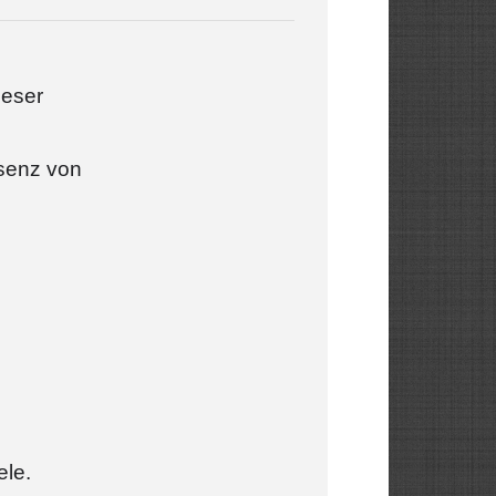
ieser
äsenz von
ele.