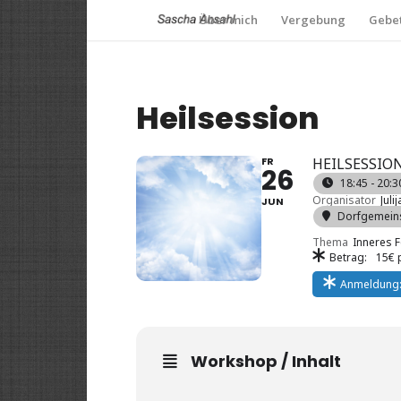
Über mich
Vergebung
Gebet
Heilsession
FR
HEILSESSIO
26
18:45 - 20:3
Organisator
Jul
JUN
Dorfgemein
Thema
Inneres F
Betrag:
15€ 
Anmeldung
Workshop / Inhalt