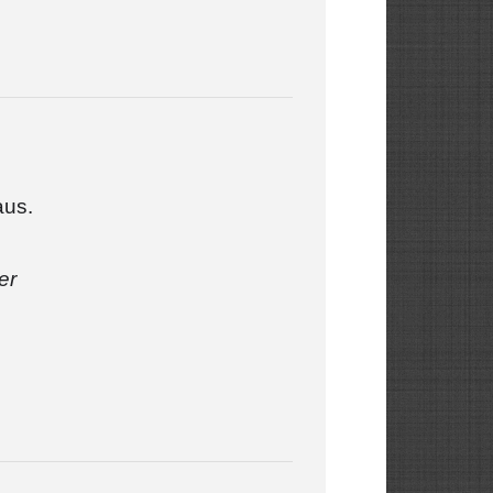
aus.
er