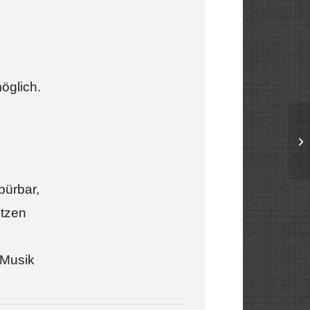
öglich.
pürbar,
itzen
 Musik