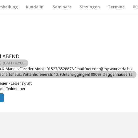
sheilung
Kundalini
Seminare
Sitzungen
Termine
Bü
N ABEND
0
(GMT+02:00)
ija & Markus Füreder Mobil: 01523/6528878 Email:fuereder@my-ayurveda.biz
schaftshaus
, Wittenhofenerstr. 12, (Untersiggingen) 88693 Deggenhausertal
euer - Lebenskraft
per Teilnehmer
: