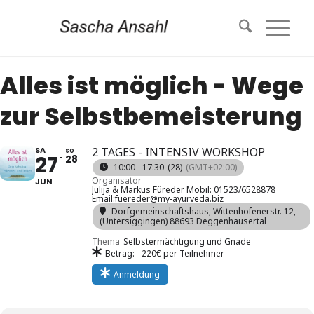
Alles ist möglich - Wege
zur Selbstbemeisterung
SA
2 TAGES - INTENSIV WORKSHOP
SO
27
28
10:00 - 17:30
(28)
(GMT+02:00)
Organisator
JUN
Julija & Markus Füreder Mobil: 01523/6528878
Email:fuereder@my-ayurveda.biz
Dorfgemeinschaftshaus
, Wittenhofenerstr. 12,
(Untersiggingen) 88693 Deggenhausertal
Thema
Selbstermächtigung und Gnade
Betrag:
220€ per Teilnehmer
Anmeldung