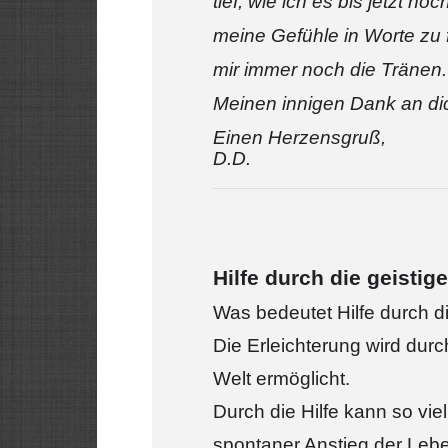
tief, wie ich es bis jetzt no
meine Gefühle in Worte zu
mir immer noch die Tränen.
Meinen innigen Dank an dich
Einen Herzensgruß,
D.D.
Hilfe durch die geistig
Was bedeutet Hilfe durch di
Die Erleichterung wird durc
Welt ermöglicht.
Durch die Hilfe kann so vie
spontaner Anstieg der Lebe