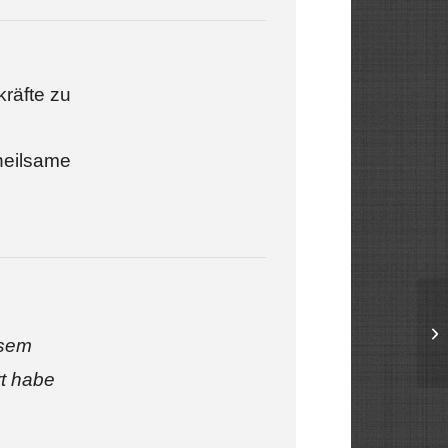
räfte zu
 heilsame
esem
rt habe