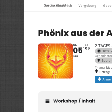
Über mich
Vergebung
Gebet
Phönix aus der 
SA
2 TAGES
SO
05
06
10:00 
Organisato
SEP
Sporth
Thema
Medi
Betrag:
Anmel
Workshop / Inhalt