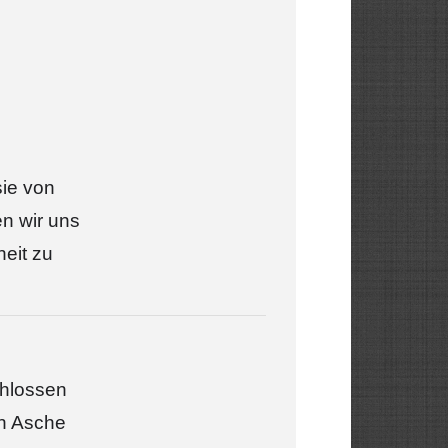
sie von
en wir uns
eit zu
chlossen
en Asche