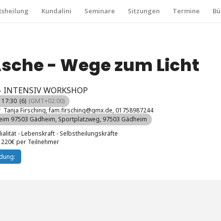
sheilung
Kundalini
Seminare
Sitzungen
Termine
Bü
Asche - Wege zum Licht
 - INTENSIV WORKSHOP
- 17:30
(6)
(GMT+02:00)
r
Tanja Firsching, fam.firsching@gmx.de, 01758987244
eim 97503 Gädheim
, Sportplatzweg, 97503 Gädheim
alität - Lebenskraft - Selbstheilungskräfte
220€ per Teilnehmer
dung: