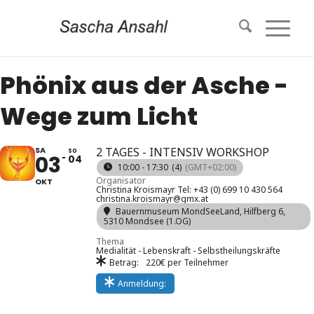
Phönix aus der Asche -
Wege zum Licht
SA
2 TAGES - INTENSIV WORKSHOP
SO
03
04
10:00 - 17:30
(4)
(GMT+02:00)
Organisator
OKT
Christina Kroismayr Tel: +43 (0) 699 10 430 564
christina.kroismayr@gmx.at
Bauernmuseum MondSeeLand
, Hilfberg 6,
5310 Mondsee (1.OG)
Thema
Medialität - Lebenskraft - Selbstheilungskräfte
Betrag:
220€ per Teilnehmer
Anmeldung: