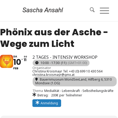
Phönix aus der Asche -
Wege zum Licht
SA
2 TAGES - INTENSIV WORKSHOP
SO
10
11
10:00 - 17:30
(11)
(GMT+01:00)
Organisator
FEB
Christina Kroismayr Tel: +43 (0) 699 10 430 564
christina.kroismayr@gmx.at
Bauernmuseum MondSeeLand
, Hilfberg 6, 5310
Mondsee (1.OG)
Thema
Medialität - Lebenskraft - Selbstheilungskräfte
Betrag:
200€ per Teilnehmer
Anmeldung