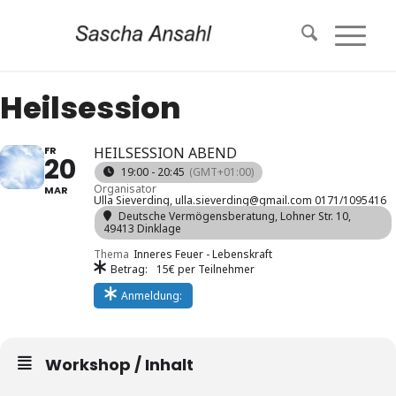
Heilsession
FR
HEILSESSION ABEND
20
19:00 - 20:45
(GMT+01:00)
Organisator
MAR
Ulla Sieverding, ulla.sieverding@gmail.com 0171/1095416
Deutsche Vermögensberatung
, Lohner Str. 10,
49413 Dinklage
Thema
Inneres Feuer - Lebenskraft
Betrag:
15€ per Teilnehmer
Anmeldung:
Workshop / Inhalt