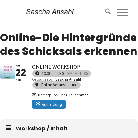
Online-Die Hintergründe
des Schicksals erkennen
SO
ONLINE WORKSHOP
22
10:00 - 14:30
(GMT+01:00)
Organisator
Sascha Ansahl
FEB
Online Veranstaltung
Betrag:
55€ per Teilnehmer
Anmeldung
Workshop / Inhalt