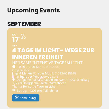
Upcoming Events
SEPTEMBER
DO
SO
17
20
SEP
4 TAGE IM LICHT- WEGE ZUR
INNEREN FREIHEIT
HEILSAME INTENSIVE TAGE IM LICHT
10:00 - 17:00
(20)
(GMT+02:00)
Organisator
Julija & Markus Füreder Mobil: 01523/6528878
Email:fuereder@my-ayurveda.biz
Dorfgemeinschaftshaus (Feuerwehr) 1.OG
, Schulweg
3,88693 Deggenhausertal-Wittenhofen
Thema
Heilsame Tage im Licht
Betrag:
420€ pro Teilnehmer
Anmeldung: