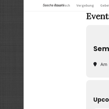
Über mich
Vergebung
Gebet
Events
Semi
Am P
Upco