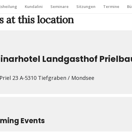
sheilung
Kundalini
Seminare
Sitzungen
Termine
Bü
 at this location
narhotel Landgasthof Prielba
riel 23 A-5310 Tiefgraben / Mondsee
ming Events