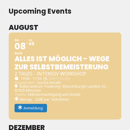
Upcoming Events
AUGUST
SA
SO
08
09
AUG
ALLES IST MÖGLICH - WEGE
ZUR SELBSTBEMEISTERUNG
2 TAGES - INTENSIV WORKSHOP
10:00 - 17:30
(9)
(GMT+02:00)
Organisator
Sascha Ansahl
Kulturzentrum Trudering- Wasserburger Landstr. 32 -
81825 München
Thema
Selbstermächtigung und Gnade
Betrag:
220€ per Teilnehmer
Anmeldung:
DEZEMBER