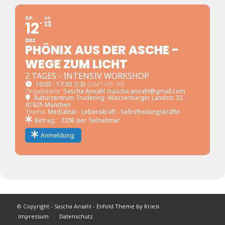
SA
SO
12
13
DEZ
PHÖNIX AUS DER ASCHE -
WEGE ZUM LICHT
2 TAGES - INTENSIV WORKSHOP
10:00 - 17:30
(13)
(GMT+01:00)
Organisator
Sascha Ansahl /sascha.ansahl@gmail.com
Kulturzentrum Trudering- Wasserburger Landstr. 32 -
81825 München
Thema
Medialität - Lebenskraft - Selbstheilungskräfte
Betrag:
220€ per Teilnehmer
Anmeldung:
© Copyright - Sascha Ansahl -
Enfold Theme by Kriesi
Impressum
Datenschutz